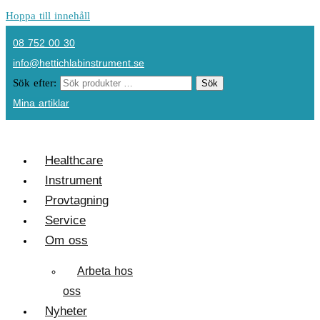
Hoppa till innehåll
08 752 00 30
info@hettichlabinstrument.se
Sök efter:
Sök
Mina artiklar
Healthcare
Instrument
Provtagning
Service
Om oss
Arbeta hos
oss
Nyheter