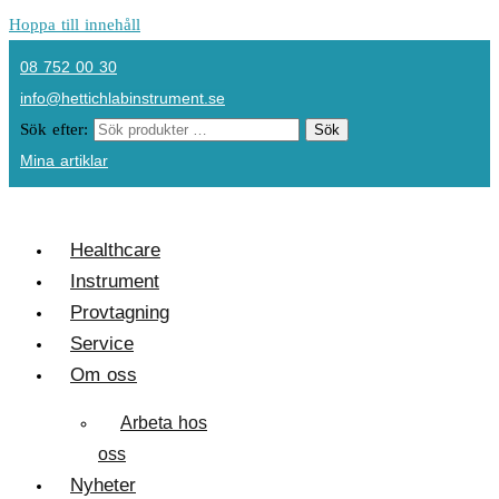
Hoppa till innehåll
08 752 00 30
info@hettichlabinstrument.se
Sök efter:
Sök
Mina artiklar
Healthcare
Instrument
Provtagning
Service
Om oss
Arbeta hos
oss
Nyheter