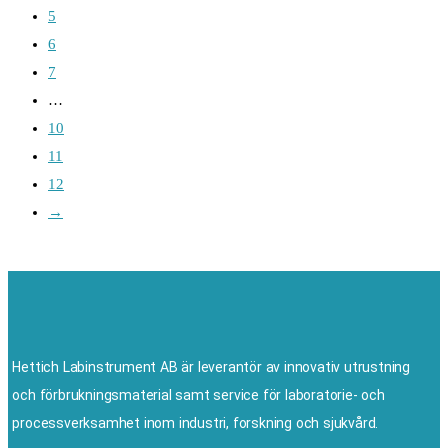
5
6
7
…
10
11
12
→
Hettich Labinstrument AB är leverantör av innovativ utrustning
och förbrukningsmaterial samt service för laboratorie- och
processverksamhet inom industri, forskning och sjukvård.