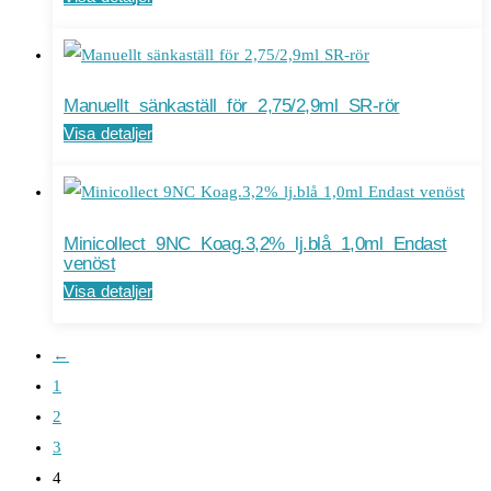
Manuellt sänkaställ för 2,75/2,9ml SR-rör
Visa detaljer
Minicollect 9NC Koag.3,2% lj.blå 1,0ml Endast
venöst
Visa detaljer
←
1
2
3
4