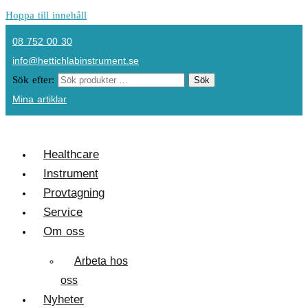
Hoppa till innehåll
08 752 00 30
info@hettichlabinstrument.se
Sök efter:
Sök
Mina artiklar
Healthcare
Instrument
Provtagning
Service
Om oss
Arbeta hos
oss
Nyheter