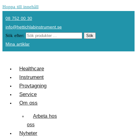
Hoppa till innehåll
08 752 00 30
info@hettichlabinstrument.se
Sök efter:
Sök
Mina artiklar
Healthcare
Instrument
Provtagning
Service
Om oss
Arbeta hos
oss
Nyheter