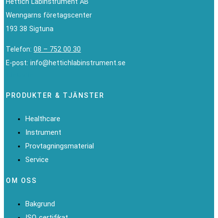
Hettich Labinstrument AB
Wenngarns företagscenter
193 38 Sigtuna
Telefon:
08 – 752 00 30
E-post: info@hettichlabinstrument.se
Linkedin
PRODUKTER & TJÄNSTER
Healthcare
Instrument
Provtagningsmaterial
Service
OM OSS
Bakgrund
ISO certifikat