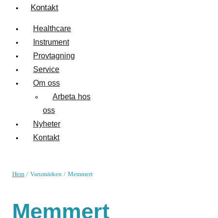
Kontakt
Healthcare
Instrument
Provtagning
Service
Om oss
Arbeta hos
oss
Nyheter
Kontakt
Hem
/ Varumärken / Memmert
Memmert