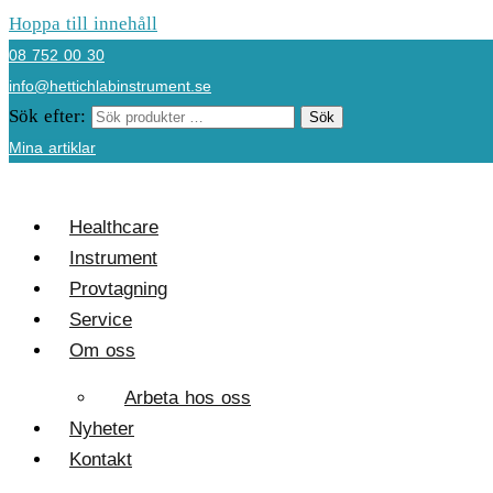
Hoppa till innehåll
08 752 00 30
info@hettichlabinstrument.se
Sök efter:
Sök
Mina artiklar
Healthcare
Instrument
Provtagning
Service
Om oss
Arbeta hos oss
Nyheter
Kontakt