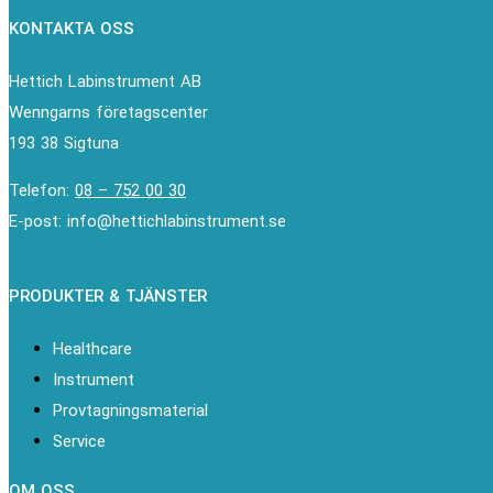
KONTAKTA OSS
Hettich Labinstrument AB
Wenngarns företagscenter
193 38 Sigtuna
Telefon:
08 – 752 00 30
E-post: info@hettichlabinstrument.se
Linkedin
PRODUKTER & TJÄNSTER
Healthcare
Instrument
Provtagningsmaterial
Service
OM OSS