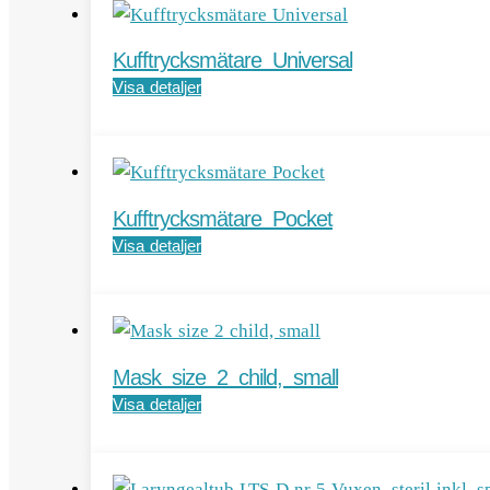
Kufftrycksmätare Universal
Visa detaljer
Kufftrycksmätare Pocket
Visa detaljer
Mask size 2 child, small
Visa detaljer