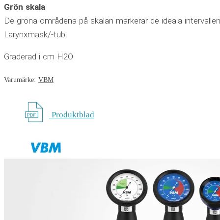
Grön skala
De gröna områdena på skalan markerar de ideala intervallen 
Larynxmask/-tub
Graderad i cm H2O
Varumärke:
VBM
Produktblad