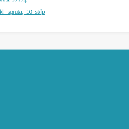
l. spruta, 10 st/fp