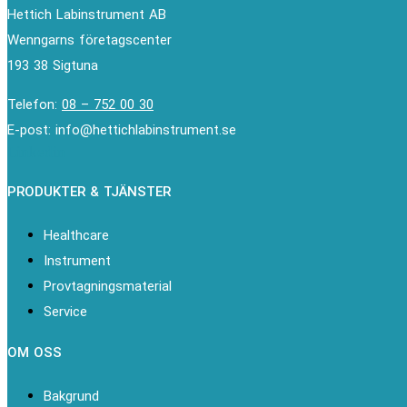
Hettich Labinstrument AB
Wenngarns företagscenter
193 38 Sigtuna
Telefon:
08 – 752 00 30
E-post: info@hettichlabinstrument.se
Linkedin
PRODUKTER & TJÄNSTER
Healthcare
Instrument
Provtagningsmaterial
Service
OM OSS
Bakgrund