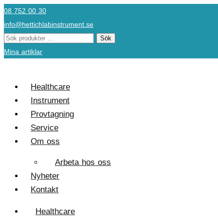
Hoppa
08 752 00 30
till
info@hettichlabinstrument.se
innehåll
Sök
Sök
efter:
Mina artiklar
Healthcare
Instrument
Provtagning
Service
Om oss
Arbeta hos oss
Nyheter
Kontakt
Healthcare