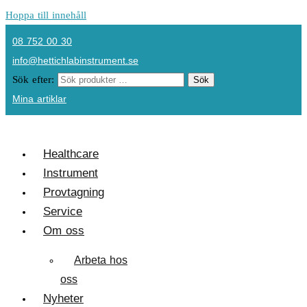
Hoppa till innehåll
08 752 00 30
info@hettichlabinstrument.se
Sök efter:
Sök
Mina artiklar
Healthcare
Instrument
Provtagning
Service
Om oss
Arbeta hos
oss
Nyheter