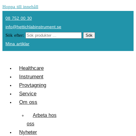
Hoppa till innehåll
08 752 00 30
info@hettichlabinstrument.se
Sök efter:
Sök
Mina artiklar
Healthcare
Instrument
Provtagning
Service
Om oss
Arbeta hos
oss
Nyheter