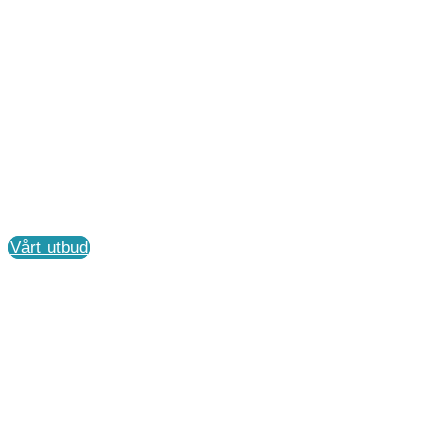
Hettich Labins
AB
Möter framtidens krav med fokus på laboratorieverks
service.
Vårt utbud
Kontakta oss