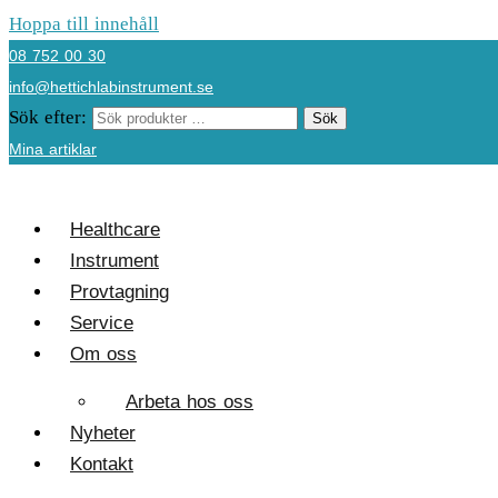
Hoppa till innehåll
08 752 00 30
info@hettichlabinstrument.se
Sök efter:
Sök
Mina artiklar
Healthcare
Instrument
Provtagning
Service
Om oss
Arbeta hos oss
Nyheter
Kontakt